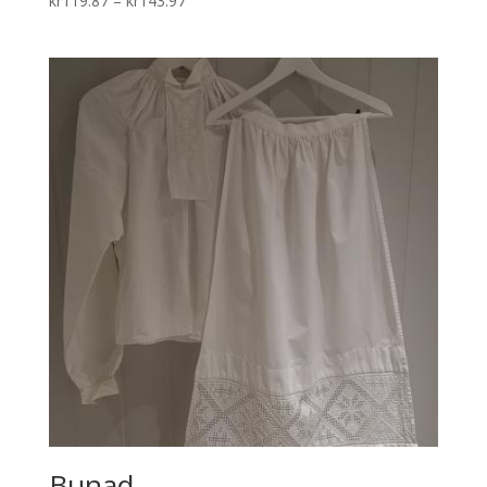
kr
119.87
–
kr
143.97
range:
kr119.87
through
kr143.97
Bunad