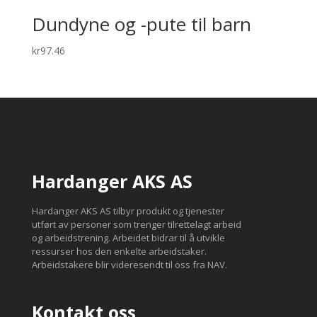
Dundyne og -pute til barn
kr
97.46
Hardanger AKS AS
Hardanger AKS AS tilbyr produkt og tjenester
utført av personer som trenger tilrettelagt arbeid
og arbeidstrening. Arbeidet bidrar til å utvikle
ressurser hos den enkelte arbeidstaker.
Arbeidstakere blir videresendt til oss fra NAV.
Kontakt oss