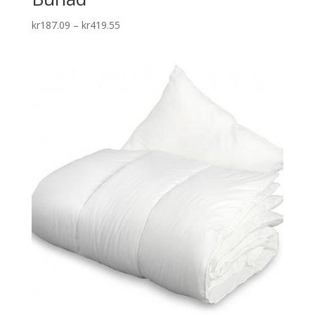
Price
kr
187.09
–
kr
419.55
range:
kr187.09
through
kr419.55