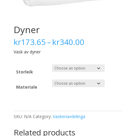
Dyner
Price
kr
173.65
–
kr
340.00
range:
Vask av dyner
kr173.65
through
kr340.00
Storleik
Materiale
SKU:
N/A
Category:
Vaskeriavdelinga
Related products