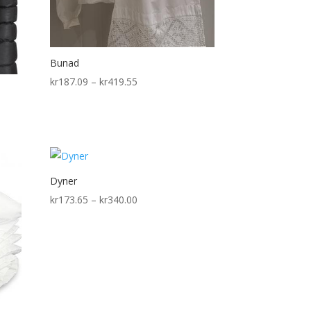
Bunad
Price
kr
187.09
–
kr
419.55
range:
kr187.09
through
kr419.55
Dyner
Price
kr
173.65
–
kr
340.00
range:
kr173.65
through
kr340.00