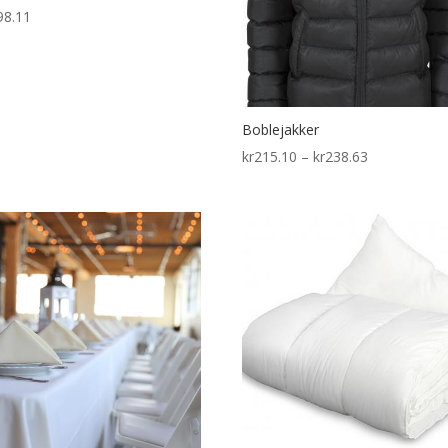
98.11
Boblejakker
Price
kr
215.10
–
kr
238.63
range:
kr215.10
through
kr238.63