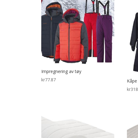
Impregnering av tøy
kr
77.87
Kåpe
kr
318