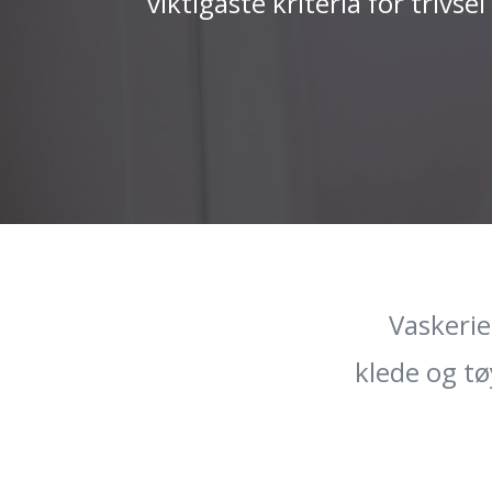
viktigaste kriteria for trivse
Vaskerie
klede og tø