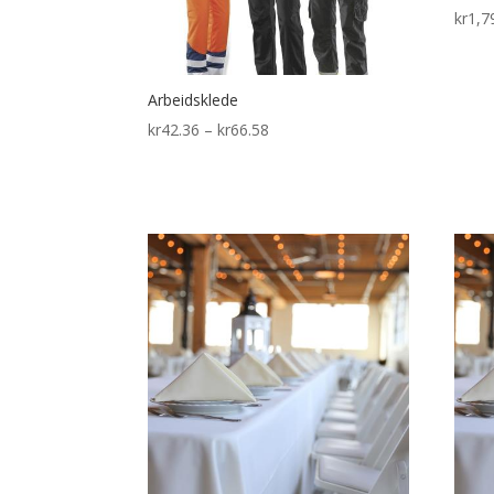
kr
1,7
Arbeidsklede
Price
kr
42.36
–
kr
66.58
range:
kr42.36
through
kr66.58