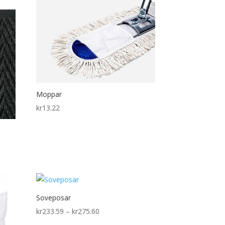
through
kr317.61
Moppar
kr
13.22
Soveposar
Price
kr
233.59
–
kr
275.60
range: