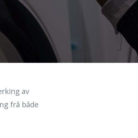
erking av
ing frå både