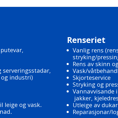
Renseriet
k, putevar,
Vanlig rens (rens
stryking/pressin
Rens av skinn og
g serveringsstadar,
Vask/våtbehand
og industri)
Skjorteservice
Stryking og pres
Vannavvisande i
jakker, kjeledre
l leige og vask.
Utleige av duka
ånad.
Reparasjonar/lo