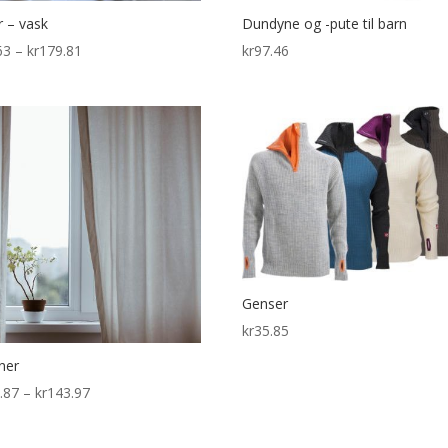
 – vask
Dundyne og -pute til barn
Price
63
–
kr
179.81
kr
97.46
range:
kr89.63
through
kr179.81
Genser
kr
35.85
ner
Price
.87
–
kr
143.97
range:
kr119.87