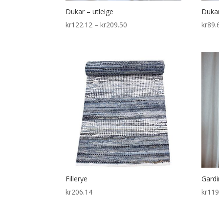
Dukar – utleige
Dukar
Price
kr
122.12
–
kr
209.50
kr
89.
range:
kr122.12
through
kr209.50
Fillerye
Gardi
kr
206.14
kr
119