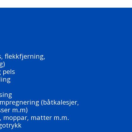
, flekkfjerning,
g)
 pels
ling
sing
mpregnering (båtkalesjer,
sser m.m)
r, moppar, matter m.m.
gotrykk