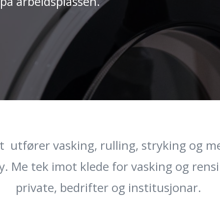
l på arbeidsplassen.
t utfører vasking, rulling, stryking og m
y. Me tek imot klede for vasking og rens
private, bedrifter og institusjonar.