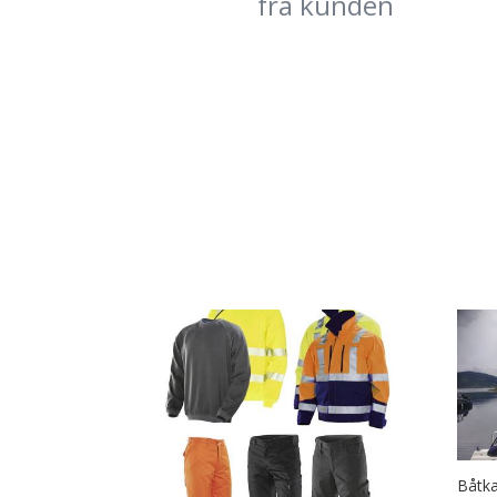
frå kunden
Båtka