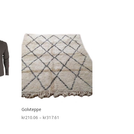
Golvteppe
Price
kr
210.06
–
kr
317.61
range:
kr210.06