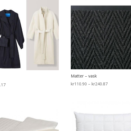
through
kr143.97
Matter – vask
Price
kr
110.90
–
kr
240.87
.17
range:
kr110.90
through
kr240.87