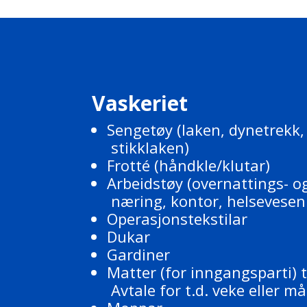
Vaskeriet
Sengetøy (laken, dynetrek
stikklaken)
Frotté (håndkle/klutar)
Arbeidstøy (overnattings- o
næring, kontor, helsevesen 
Operasjonstekstilar
Dukar
Gardiner
Matter (for inngangsparti) ti
Avtale for t.d. veke eller m