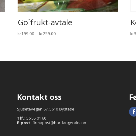
Go´frukt-avtale
K
Price
kr
199.00
–
kr
259.00
kr
range:
kr199.00
through
kr259.00
Kontakt oss
F
Sjusetevegen 67, 5610 Øystese
Tlf.:
56 55 01 60
E-post:
firmapost@hardangeraks.no