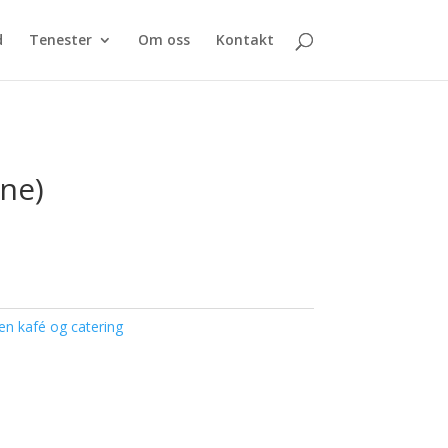
d
Tenester
Om oss
Kontakt
nne)
en kafé og catering