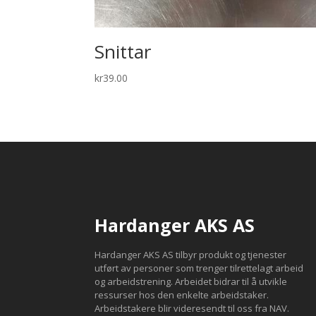
Snittar
kr
39.00
Hardanger AKS AS
Hardanger AKS AS tilbyr produkt og tjenester
utført av personer som trenger tilrettelagt arbeid
og arbeidstrening. Arbeidet bidrar til å utvikle
ressurser hos den enkelte arbeidstaker.
Arbeidstakere blir videresendt til oss fra NAV.