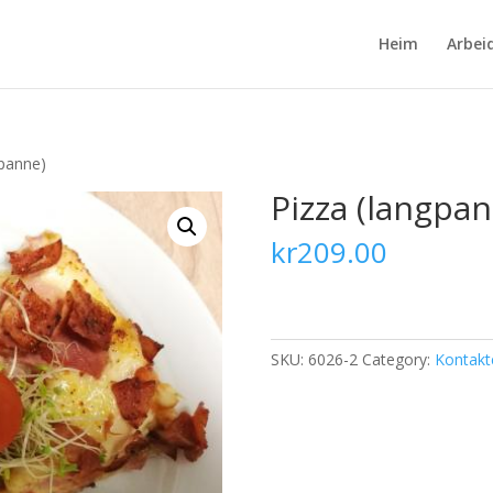
Heim
Arbei
gpanne)
Pizza (langpa
kr
209.00
SKU:
6026-2
Category:
Kontakt