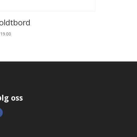
oldtbord
319.00
ølg oss