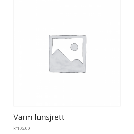
through
kr259.00
Varm lunsjrett
kr
105.00