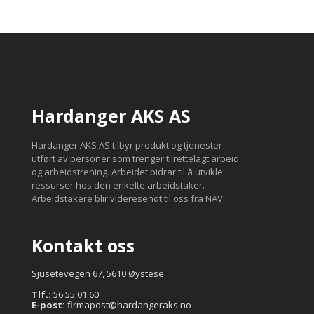
Hardanger AKS AS
Hardanger AKS AS tilbyr produkt og tjenester
utført av personer som trenger tilrettelagt arbeid
og arbeidstrening. Arbeidet bidrar til å utvikle
ressurser hos den enkelte arbeidstaker.
Arbeidstakere blir videresendt til oss fra NAV.
Kontakt oss
Sjusetevegen 67, 5610 Øystese
Tlf.:
56 55 01 60
E-post:
firmapost@hardangeraks.no