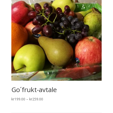
Go´frukt-avtale
Price
kr
199.00
–
kr
259.00
range:
kr199.00