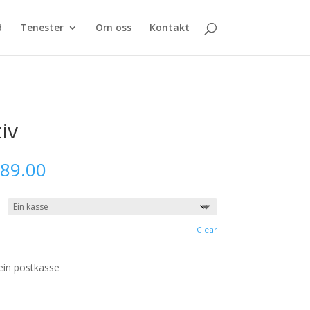
d
Tenester
Om oss
Kontakt
iv
Price
989.00
range:
kr956.00
through
kr1,989.00
Clear
 ein postkasse