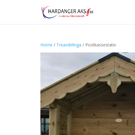
Home
/
Treavdelinga
/ Postkassestativ