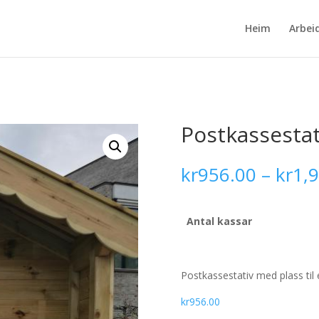
Heim
Arbei
Postkassestat
kr
956.00
–
kr
1,
Antal kassar
Postkassestativ med plass til
kr
956.00