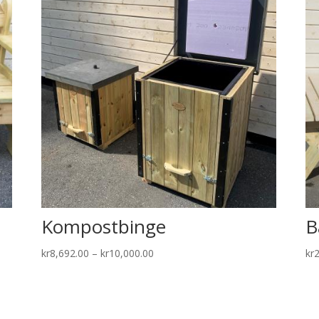
Kompostbinge
B
Price
kr
8,692.00
–
kr
10,000.00
kr
range:
kr8,692.00
through
kr10,000.00