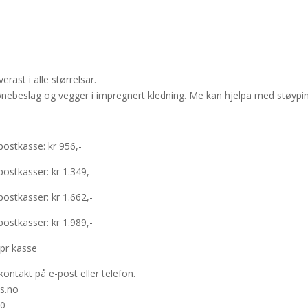
erast i alle størrelsar.
ønebeslag og vegger i impregnert kledning. Me kan hjelpa med støypi
postkasse: kr 956,-
postkasser: kr 1.349,-
postkasser: kr 1.662,-
postkasser: kr 1.989,-
 pr kasse
kontakt på e-post eller telefon.
s.no
40