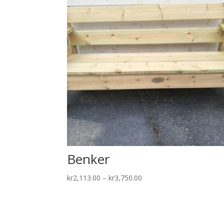
Benker
Price
kr
2,113.00
–
kr
3,750.00
range:
kr2,113.00
through
kr3,750.00