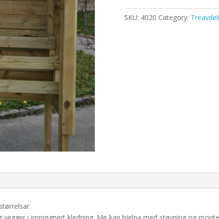
SKU:
4020
Category:
Treavdel
størrelsar.
 vegger i impregnert kledning. Me kan hjelpa med støyping og monte